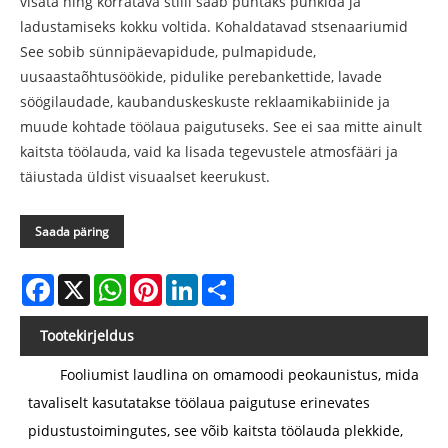
visata ning korratava stiili saab puhtaks pühkida ja
ladustamiseks kokku voltida. Kohaldatavad stsenaariumid
See sobib sünnipäevapidude, pulmapidude,
uusaastaõhtusöökide, pidulike perebankettide, lavade
söögilaudade, kaubanduskeskuste reklaamikabiinide ja
muude kohtade töölaua paigutuseks. See ei saa mitte ainult
kaitsta töölauda, ​​vaid ka lisada tegevustele atmosfääri ja
täiustada üldist visuaalset keerukust.
Saada päring
Facebook
X
WhatsApp
Pinterest
LinkedIn
Share
Tootekirjeldus
Fooliumist laudlina on omamoodi peokaunistus, mida
tavaliselt kasutatakse töölaua paigutuse erinevates
pidustustoimingutes, see võib kaitsta töölauda plekkide,