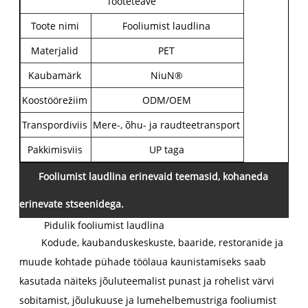
Tooteteave
Toote nimi
Fooliumist laudlina
Materjalid
PET
Kaubamärk
NiuN®
Koostöörežiim
ODM/OEM
Transpordiviis
Mere-, õhu- ja raudteetransport
Pakkimisviis
UP taga
Fooliumist laudlina erinevaid teemasid, kohaneda
erinevate stseenidega.
Pidulik fooliumist laudlina
Kodude, kaubanduskeskuste, baaride, restoranide ja
muude kohtade pühade töölaua kaunistamiseks saab
kasutada näiteks jõuluteemalist punast ja rohelist värvi
sobitamist, jõulukuuse ja lumehelbemustriga fooliumist