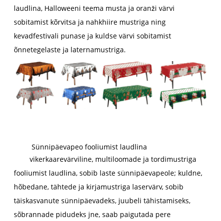
laudlina, Halloweeni teema musta ja oranži värvi
sobitamist kõrvitsa ja nahkhiire mustriga ning
kevadfestivali punase ja kuldse värvi sobitamist
õnnetegelaste ja laternamustriga.
Sünnipäevapeo fooliumist laudlina
vikerkaarevärviline, multiloomade ja tordimustriga
fooliumist laudlina, sobib laste sünnipäevapeole; kuldne,
hõbedane, tähtede ja kirjamustriga laservärv, sobib
täiskasvanute sünnipäevadeks, juubeli tähistamiseks,
sõbrannade pidudeks jne, saab paigutada pere