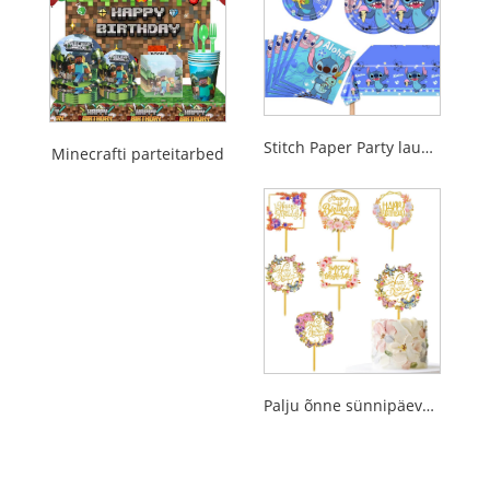
Stitch Paper Party lauanõud
Minecrafti parteitarbed
Palju õnne sünnipäevakookide topsid