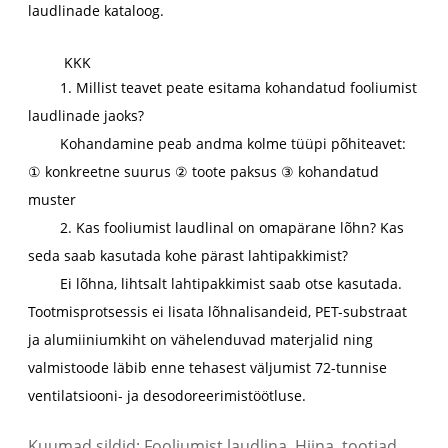
laudlinade kataloog.
KKK
1. Millist teavet peate esitama kohandatud fooliumist
laudlinade jaoks?
Kohandamine peab andma kolme tüüpi põhiteavet:
① konkreetne suurus ② toote paksus ③ kohandatud
muster
2. Kas fooliumist laudlinal on omapärane lõhn? Kas
seda saab kasutada kohe pärast lahtipakkimist?
Ei lõhna, lihtsalt lahtipakkimist saab otse kasutada.
Tootmisprotsessis ei lisata lõhnalisandeid, PET-substraat
ja alumiiniumkiht on vähelenduvad materjalid ning
valmistoode läbib enne tehasest väljumist 72-tunnise
ventilatsiooni- ja desodoreerimistöötluse.
Kuumad sildid: Fooliumist laudlina, Hiina, tootjad,