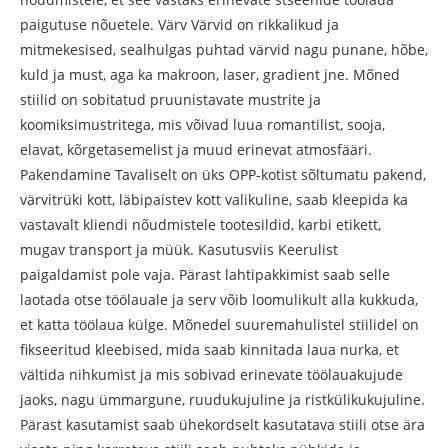
paigutuse nõuetele. Värv Värvid on rikkalikud ja
mitmekesised, sealhulgas puhtad värvid nagu punane, hõbe,
kuld ja must, aga ka makroon, laser, gradient jne. Mõned
stiilid on sobitatud pruunistavate mustrite ja
koomiksimustritega, mis võivad luua romantilist, sooja,
elavat, kõrgetasemelist ja muud erinevat atmosfääri.
Pakendamine Tavaliselt on üks OPP-kotist sõltumatu pakend,
värvitrüki kott, läbipaistev kott valikuline, saab kleepida ka
vastavalt kliendi nõudmistele tootesildid, karbi etikett,
mugav transport ja müük. Kasutusviis Keerulist
paigaldamist pole vaja. Pärast lahtipakkimist saab selle
laotada otse töölauale ja serv võib loomulikult alla kukkuda,
et katta töölaua külge. Mõnedel suuremahulistel stiilidel on
fikseeritud kleebised, mida saab kinnitada laua nurka, et
vältida nihkumist ja mis sobivad erinevate töölauakujude
jaoks, nagu ümmargune, ruudukujuline ja ristkülikukujuline.
Pärast kasutamist saab ühekordselt kasutatava stiili otse ära