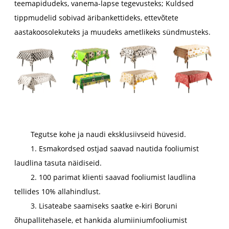
teemapidudeks, vanema-lapse tegevusteks; Kuldsed
tippmudelid sobivad äribankettideks, ettevõtete
aastakoosolekuteks ja muudeks ametlikeks sündmusteks.
Tegutse kohe ja naudi eksklusiivseid hüvesid.
1. Esmakordsed ostjad saavad nautida fooliumist
laudlina tasuta näidiseid.
2. 100 parimat klienti saavad fooliumist laudlina
tellides 10% allahindlust.
3. Lisateabe saamiseks saatke e-kiri Boruni
õhupallitehasele, et hankida alumiiniumfooliumist