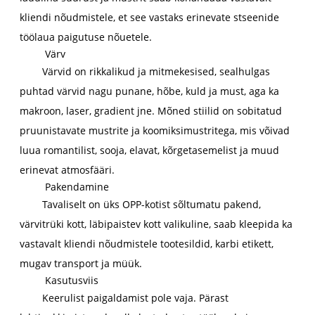
kliendi nõudmistele, et see vastaks erinevate stseenide
töölaua paigutuse nõuetele.
Värv
Värvid on rikkalikud ja mitmekesised, sealhulgas
puhtad värvid nagu punane, hõbe, kuld ja must, aga ka
makroon, laser, gradient jne. Mõned stiilid on sobitatud
pruunistavate mustrite ja koomiksimustritega, mis võivad
luua romantilist, sooja, elavat, kõrgetasemelist ja muud
erinevat atmosfääri.
Pakendamine
Tavaliselt on üks OPP-kotist sõltumatu pakend,
värvitrüki kott, läbipaistev kott valikuline, saab kleepida ka
vastavalt kliendi nõudmistele tootesildid, karbi etikett,
mugav transport ja müük.
Kasutusviis
Keerulist paigaldamist pole vaja. Pärast