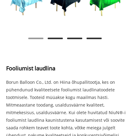
Fooliumist laudlina
Borun Balloon Co., Ltd. on Hiina õhupallitootja, kes on
pühendunud kvaliteetsete fooliumist laudlinatoodete
tootmisele. Tooteid müüakse kogu maailmas hästi.
Mitmeaastane toodang, usaldusväärne kvaliteet,
mitmekesisus, usaldusväärne. Kui olete huvitatud NiuN®-i
fooliumist laudlina kaunistustena kasutamisest või soovite
saada rohkem teavet toote kohta, võtke meiega julgelt
ühendust, pakume kvaliteetseid ja konkurentsivõimelisi