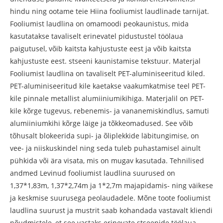
hindu ning ootame teie Hiina fooliumist laudlinade tarnijat.
Fooliumist laudlina on omamoodi peokaunistus, mida
kasutatakse tavaliselt erinevatel pidustustel töölaua
paigutusel, võib kaitsta kahjustuste eest ja võib kaitsta
kahjustuste eest. stseeni kaunistamise tekstuur. Materjal
Fooliumist laudlina on tavaliselt PET-aluminiseeritud kiled.
PET-aluminiseeritud kile kaetakse vaakumkatmise teel PET-
kile pinnale metallist alumiiniumikihiga. Materjalil on PET-
kile kõrge tugevus, rebenemis- ja vananemiskindlus, samuti
alumiiniumkihi kõrge läige ja tõkkeomadused. See võib
tõhusalt blokeerida supi- ja õliplekkide läbitungimise, on
vee- ja niiskuskindel ning seda tuleb puhastamisel ainult
pühkida või ära visata, mis on mugav kasutada. Tehnilised
andmed Levinud fooliumist laudlina suurused on
1,37*1,83m, 1,37*2,74m ja 1*2,7m majapidamis- ning väikese
ja keskmise suurusega peolaudadele. Mõne toote fooliumist
laudlina suurust ja mustrit saab kohandada vastavalt kliendi
nõudmistele, et see vastaks erinevate stseenide töölaua