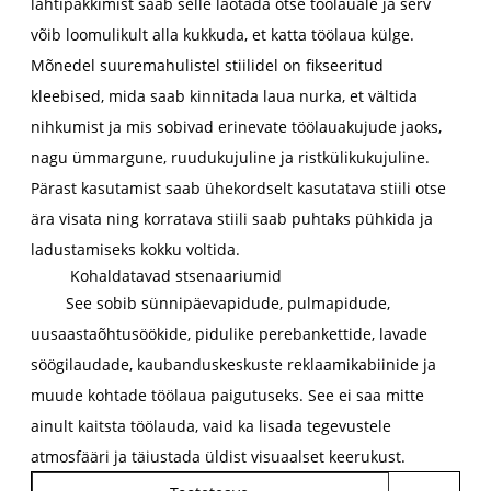
lahtipakkimist saab selle laotada otse töölauale ja serv
võib loomulikult alla kukkuda, et katta töölaua külge.
Mõnedel suuremahulistel stiilidel on fikseeritud
kleebised, mida saab kinnitada laua nurka, et vältida
nihkumist ja mis sobivad erinevate töölauakujude jaoks,
nagu ümmargune, ruudukujuline ja ristkülikukujuline.
Pärast kasutamist saab ühekordselt kasutatava stiili otse
ära visata ning korratava stiili saab puhtaks pühkida ja
ladustamiseks kokku voltida.
Kohaldatavad stsenaariumid
See sobib sünnipäevapidude, pulmapidude,
uusaastaõhtusöökide, pidulike perebankettide, lavade
söögilaudade, kaubanduskeskuste reklaamikabiinide ja
muude kohtade töölaua paigutuseks. See ei saa mitte
ainult kaitsta töölauda, ​​vaid ka lisada tegevustele
atmosfääri ja täiustada üldist visuaalset keerukust.