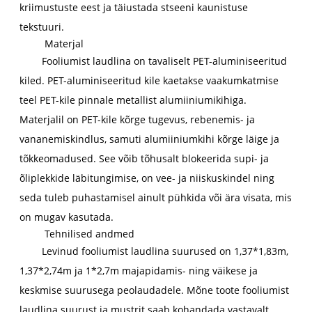
kriimustuste eest ja täiustada stseeni kaunistuse
tekstuuri.
Materjal
Fooliumist laudlina on tavaliselt PET-aluminiseeritud
kiled. PET-aluminiseeritud kile kaetakse vaakumkatmise
teel PET-kile pinnale metallist alumiiniumikihiga.
Materjalil on PET-kile kõrge tugevus, rebenemis- ja
vananemiskindlus, samuti alumiiniumkihi kõrge läige ja
tõkkeomadused. See võib tõhusalt blokeerida supi- ja
õliplekkide läbitungimise, on vee- ja niiskuskindel ning
seda tuleb puhastamisel ainult pühkida või ära visata, mis
on mugav kasutada.
Tehnilised andmed
Levinud fooliumist laudlina suurused on 1,37*1,83m,
1,37*2,74m ja 1*2,7m majapidamis- ning väikese ja
keskmise suurusega peolaudadele. Mõne toote fooliumist
laudlina suurust ja mustrit saab kohandada vastavalt