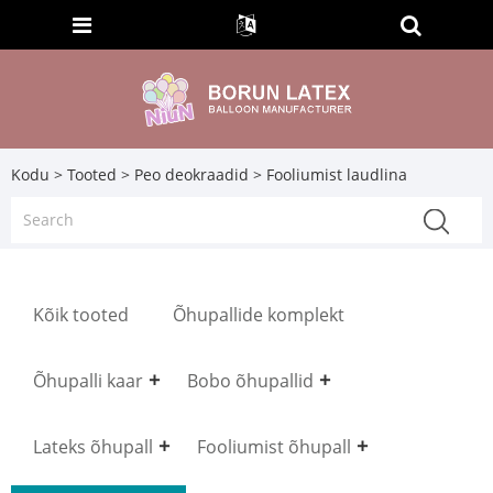
Kodu
>
Tooted
>
Peo deokraadid
> Fooliumist laudlina
Kõik tooted
Õhupallide komplekt
Õhupalli kaar
Bobo õhupallid
Lateks õhupall
Fooliumist õhupall