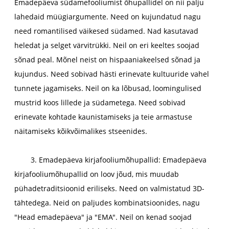
Emadepäeva südamefooliumist õhupallidel on nii palju
lahedaid müügiargumente. Need on kujundatud nagu
need romantilised väikesed südamed. Nad kasutavad
heledat ja selget värvitrükki. Neil on eri keeltes soojad
sõnad peal. Mõnel neist on hispaaniakeelsed sõnad ja
kujundus. Need sobivad hästi erinevate kultuuride vahel
tunnete jagamiseks. Neil on ka lõbusad, loomingulised
mustrid koos lillede ja südametega. Need sobivad
erinevate kohtade kaunistamiseks ja teie armastuse
näitamiseks kõikvõimalikes stseenides.
3. Emadepäeva kirjafooliumõhupallid: Emadepäeva
kirjafooliumõhupallid on loov jõud, mis muudab
pühadetraditsioonid eriliseks. Need on valmistatud 3D-
tähtedega. Neid on paljudes kombinatsioonides, nagu
"Head emadepäeva" ja "EMA". Neil on kenad soojad