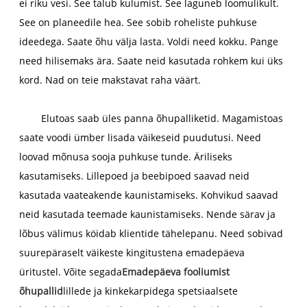
ei riku vesi. See talub kulumist. See laguneb loomulikult.
See on planeedile hea. See sobib roheliste puhkuse
ideedega. Saate õhu välja lasta. Voldi need kokku. Pange
need hilisemaks ära. Saate neid kasutada rohkem kui üks
kord. Nad on teie makstavat raha väärt.
Elutoas saab üles panna õhupalliketid. Magamistoas
saate voodi ümber lisada väikeseid puudutusi. Need
loovad mõnusa sooja puhkuse tunde. Äriliseks
kasutamiseks. Lillepoed ja beebipoed saavad neid
kasutada vaateakende kaunistamiseks. Kohvikud saavad
neid kasutada teemade kaunistamiseks. Nende särav ja
lõbus välimus köidab klientide tähelepanu. Need sobivad
suurepäraselt väikeste kingitustena emadepäeva
üritustel. Võite segada
Emadepäeva fooliumist
õhupallid
lillede ja kinkekarpidega spetsiaalsete