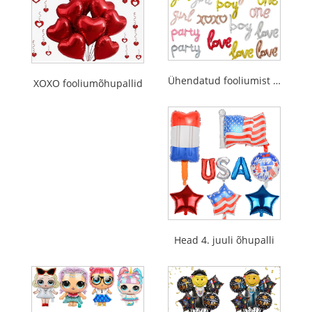
Ühendatud fooliumist õhupall
XOXO fooliumõhupallid
Head 4. juuli õhupalli