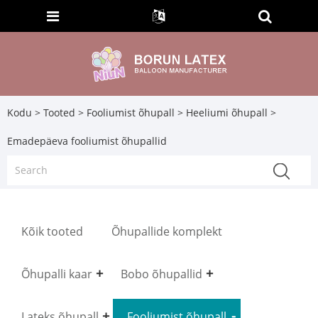
Kodu
>
Tooted
>
Fooliumist õhupall
>
Heeliumi õhupall
>
Emadepäeva fooliumist õhupallid
Kõik tooted
Õhupallide komplekt
Õhupalli kaar
Bobo õhupallid
Lateks õhupall
Fooliumist õhupall