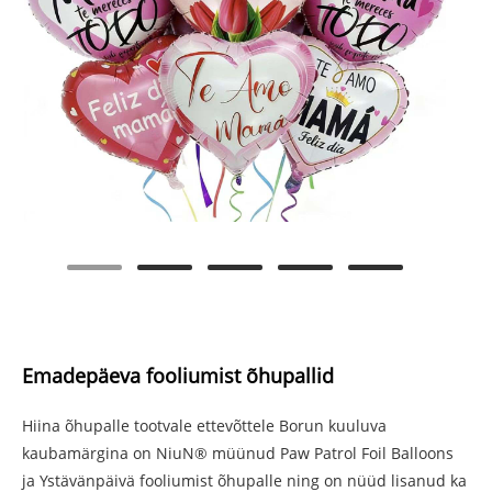
Emadepäeva fooliumist õhupallid
Hiina õhupalle tootvale ettevõttele Borun kuuluva
kaubamärgina on NiuN® müünud ​​Paw Patrol Foil Balloons
ja Ystävänpäivä fooliumist õhupalle ning on nüüd lisanud ka