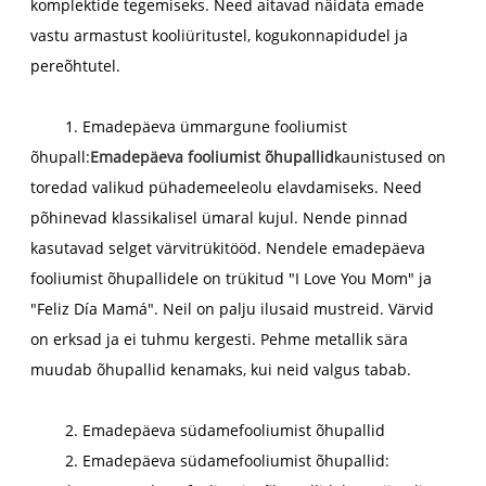
komplektide tegemiseks. Need aitavad näidata emade
vastu armastust kooliüritustel, kogukonnapidudel ja
pereõhtutel.
1. Emadepäeva ümmargune fooliumist
õhupall:
Emadepäeva fooliumist õhupallid
kaunistused on
toredad valikud pühademeeleolu elavdamiseks. Need
põhinevad klassikalisel ümaral kujul. Nende pinnad
kasutavad selget värvitrükitööd. Nendele emadepäeva
fooliumist õhupallidele on trükitud "I Love You Mom" ​​ja
"Feliz Día Mamá". Neil on palju ilusaid mustreid. Värvid
on erksad ja ei tuhmu kergesti. Pehme metallik sära
muudab õhupallid kenamaks, kui neid valgus tabab.
2. Emadepäeva südamefooliumist õhupallid
2. Emadepäeva südamefooliumist õhupallid: