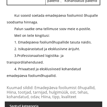
pakend 、 Kohandatud pakend
Kui soovid soetada emadepäeva fooliumist õhupalle
soodsama hinnaga.
Palun saatke oma tellimuse soov meie e-postile.
Meil on teile kingitusi:
1. Emadepäeva fooliumõhupallide tasuta näidis.
2. Isikupärastatud ja eksklusiivne ärijuht.
3.Professionaalsed logistika- ja
transpordilahendused.
4. Privaatsed ja eksklusiivsed kohandatud
emadepäeva fooliumõhupallid.
Kuumad sildid: Emadepäeva fooliumist õhupallid,
Hiina, tootjad, tarnijad, hulgimüük, ost, tehas,
kohandatud, odav, Hiina, tipp, kvaliteet
Seotud kategooria