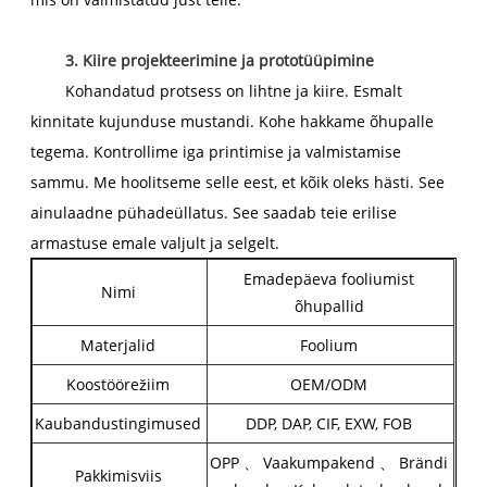
3. Kiire projekteerimine ja prototüüpimine
Kohandatud protsess on lihtne ja kiire. Esmalt
kinnitate kujunduse mustandi. Kohe hakkame õhupalle
tegema. Kontrollime iga printimise ja valmistamise
sammu. Me hoolitseme selle eest, et kõik oleks hästi. See
ainulaadne pühadeüllatus. See saadab teie erilise
armastuse emale valjult ja selgelt.
Emadepäeva fooliumist
Nimi
õhupallid
Materjalid
Foolium
Koostöörežiim
OEM/ODM
Kaubandustingimused
DDP, DAP, CIF, EXW, FOB
OPP 、 Vaakumpakend 、 Brändi
Pakkimisviis