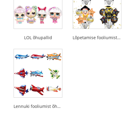
LOL õhupallid
Lõpetamise fooliumist õhupall
Lennuki fooliumist õhupall