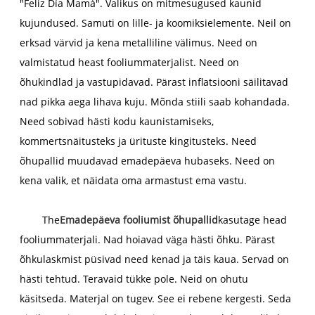
"Feliz Día Mamá". Valikus on mitmesugused kaunid
kujundused. Samuti on lille- ja koomiksielemente. Neil on
erksad värvid ja kena metalliline välimus. Need on
valmistatud heast fooliummaterjalist. Need on
õhukindlad ja vastupidavad. Pärast inflatsiooni säilitavad
nad pikka aega lihava kuju. Mõnda stiili saab kohandada.
Need sobivad hästi kodu kaunistamiseks,
kommertsnäitusteks ja ürituste kingitusteks. Need
õhupallid muudavad emadepäeva hubaseks. Need on
kena valik, et näidata oma armastust ema vastu.
The
Emadepäeva fooliumist õhupallid
kasutage head
fooliummaterjali. Nad hoiavad väga hästi õhku. Pärast
õhkulaskmist püsivad need kenad ja täis kaua. Servad on
hästi tehtud. Teravaid tükke pole. Neid on ohutu
käsitseda. Materjal on tugev. See ei rebene kergesti. Seda