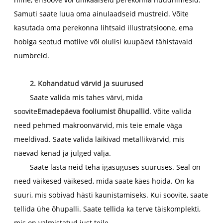
Samuti saate luua oma ainulaadseid mustreid. Võite
kasutada oma perekonna lihtsaid illustratsioone, ema
hobiga seotud motiive või olulisi kuupäevi tähistavaid
numbreid.
2. Kohandatud värvid ja suurused
Saate valida mis tahes värvi, mida
soovite
Emadepäeva fooliumist õhupallid
. Võite valida
need pehmed makroonvärvid, mis teie emale väga
meeldivad. Saate valida läikivad metallikvärvid, mis
näevad kenad ja julged välja.
Saate lasta neid teha igasuguses suuruses. Seal on
need väikesed väikesed, mida saate käes hoida. On ka
suuri, mis sobivad hästi kaunistamiseks. Kui soovite, saate
tellida ühe õhupalli. Saate tellida ka terve täiskomplekti,
mis on valmistatud just teile.