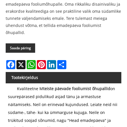
emadepäeva fooliumõhupalle. Oma rikkaliku disainivaliku ja
erakordse kvaliteediga on see praktiline valik oma südamlike
tunnete väljendamiseks emale. Tere tulemast meiega
ühendust võtma, et tellida emadepäeva fooliumist
õhupallid.
Saada päring
Facebook
X
WhatsApp
Pinterest
LinkedIn
Share
Tootekirjeldus
Kvaliteetne M
teiste päevade fooliumist õhupallid
on
suurepärased pidulikud asjad tänu ja armastuse
näitamiseks. Neil on erinevad kujundused. Leiate neid nii
südame-, tähe- kui ka ümmarguse kujuga. Neile on
trükitud soojad sõnumid, nagu "Head emadepäeva" ja