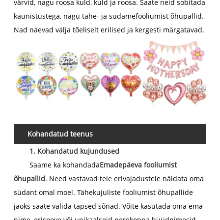
värvid, nagu roosa kuld, kuld ja roosa. Saate neid sobitada
kaunistustega, nagu tähe- ja südamefooliumist õhupallid.
Nad näevad välja tõeliselt erilised ja kergesti märgatavad.
Kohandatud teenus
1. Kohandatud kujundused
Saame ka kohandada
Emadepäeva fooliumist
õhupallid
. Need vastavad teie erivajadustele näidata oma
südant omal moel. Tähekujuliste fooliumist õhupallide
jaoks saate valida täpsed sõnad. Võite kasutada oma ema
nime, erisoove või unikaalseid perekonna hüüdnimesid.