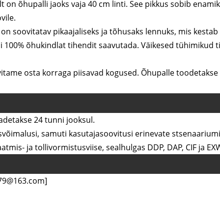
iselt on õhupalli jaoks vaja 40 cm linti. See pikkus sobib en
vile.
 on soovitatav pikaajaliseks ja tõhusaks lennuks, mis kestab 
tsi 100% õhukindlat tihendit saavutada. Väikesed tühimikud 
itame osta korraga piisavad kogused. Õhupalle toodetakse p
saadetakse 24 tunni jooksul.
svõimalusi, samuti kasutajasoovitusi erinevate stsenaariumi
atmis- ja tollivormistusviise, sealhulgas DDP, DAP, CIF ja EX
679@163.com]