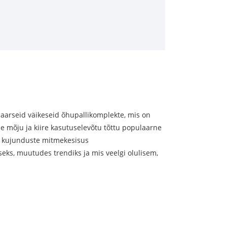
arseid väikeseid õhupallikomplekte, mis on
e mõju ja kiire kasutuselevõtu tõttu populaarne
ja kujunduste mitmekesisus
ks, muutudes trendiks ja mis veelgi olulisem,