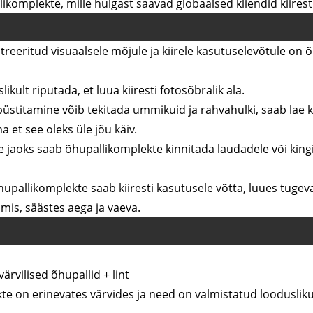
likomplekte, mille hulgast saavad globaalsed kliendid kiiresti
reeritud visuaalsele mõjule ja kiirele kasutuselevõtule on 
ikult riputada, et luua kiiresti fotosõbralik ala.
püstitamine võib tekitada ummikuid ja rahvahulki, saab lae 
 et see oleks üle jõu käiv.
 jaoks saab õhupallikomplekte kinnitada laudadele või kingih
õhupallikomplekte saab kiiresti kasutusele võtta, luues tugeva
lmis, säästes aega ja vaeva.
rvilised õhupallid + lint
e on erinevates värvides ja need on valmistatud loodusliku