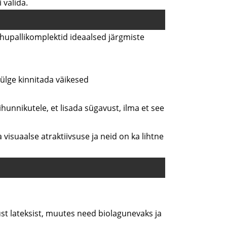
 valida.
õhupallikomplektid ideaalsed järgmiste
külge kinnitada väikesed
unnikutele, et lisada sügavust, ilma et see
 visuaalse atraktiivsuse ja neid on ka lihtne
st lateksist, muutes need biolagunevaks ja