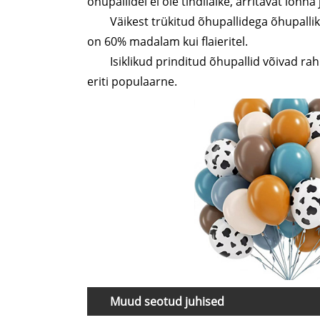
õhupallidel ei ole tindilaike, ärritavat lõ
Väikest trükitud õhupallidega õhupalli
on 60% madalam kui flaieritel.
Isiklikud prinditud õhupallid võivad ra
eriti populaarne.
Muud seotud juhised