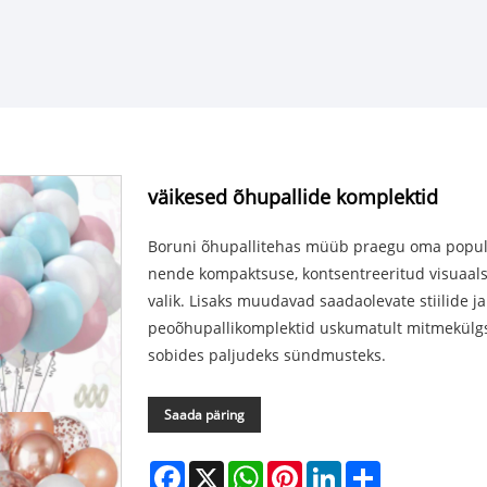
väikesed õhupallide komplektid
Boruni õhupallitehas müüb praegu oma popula
nende kompaktsuse, kontsentreeritud visuaals
valik. Lisaks muudavad saadaolevate stiilide 
peoõhupallikomplektid uskumatult mitmekülgse
sobides paljudeks sündmusteks.
Saada päring
Facebook
X
WhatsApp
Pinterest
LinkedIn
Share