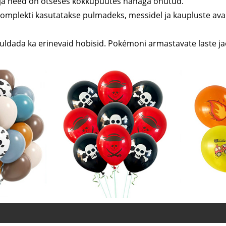
hna ja need on otseses kokkupuutes nahaga ohutud.
komplekti kasutatakse pulmadeks, messidel ja kaupluste ava
huldada ka erinevaid hobisid. Pokémoni armastavate laste ja