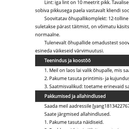
Lint: iga lint on 10 meetrit pikk. Taval
sobiva pikkusega paela vastavalt kliendi soo
Soovitatav õhupallikomplekt: 12-tolline
suletakse pärast täitmist, on võimatu käsi
normaalne.
Tulenevalt õhupallide omadustest soov
esineda väikeseid värvimuutusi.
Teenindus ja koostöö
1. Meil ​​on laos lai valik õhupalle, mis 
2. Pakume tasuta printimis- ja kujundu
3. Saatmisvalikud: toetame erinevaid sa
Pakkumised ja allahindlused
Saada meil aadressile [yang18134227
Saate järgmised allahindlused.
1. Pakume tasuta näidiseid.