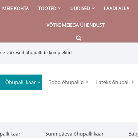
MEIE KOHTA
TOOTED
UUDISED
LAADI ALLA
VÕTKE MEIEGA ÜHENDUST
r
> väikesed õhupallide komplektid
Õhupalli kaar
Bobo õhupallid
Lateks õhupall
alli kaar
Sünnipäeva õhupalli kaar
Bab