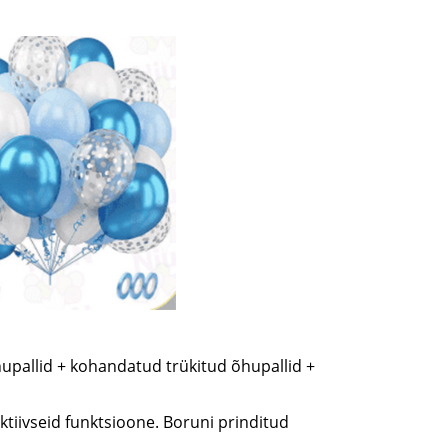
hupallid + kohandatud trükitud õhupallid +
ktiivseid funktsioone. Boruni prinditud