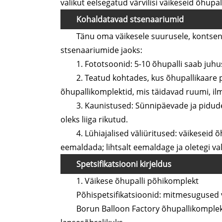
valikut eelsegatud värvilisi väikeseid õhupal
Kohaldatavad stsenaariumid
Tänu oma väikesele suurusele, kontsent
stsenaariumide jaoks:
1. Fototsoonid: 5-10 õhupalli saab juhusl
2. Teatud kohtades, kus õhupallikaare 
õhupallikomplektid, mis täidavad ruumi, ilma
3. Kaunistused: Sünnipäevade ja pidude
oleks liiga rikutud.
4. Lühiajalised väliüritused: väikeseid 
eemaldada; lihtsalt eemaldage ja oletegi va
Spetsifikatsiooni kirjeldus
1. Väikese õhupalli põhikomplekt
Põhispetsifikatsioonid: mitmesugused vä
Borun Balloon Factory õhupallikomplekt