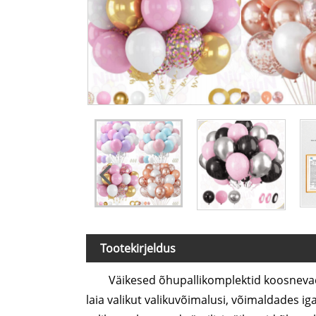
Tootekirjeldus
Väikesed õhupallikomplektid koosnevad 
laia valikut valikuvõimalusi, võimaldades ig