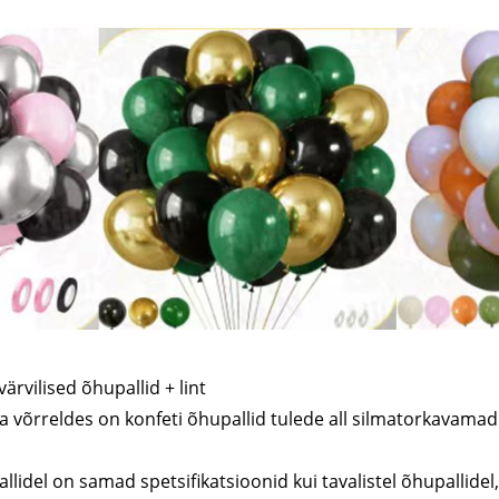
rvilised õhupallid + lint
a võrreldes on konfeti õhupallid tulede all silmatorkavamad
lidel on samad spetsifikatsioonid kui tavalistel õhupallidel