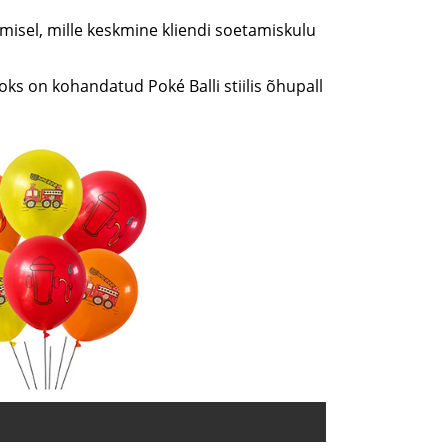
misel, mille keskmine kliendi soetamiskulu
oks on kohandatud Poké Balli stiilis õhupall