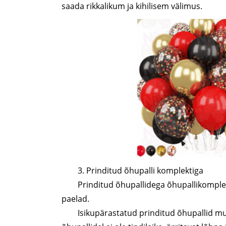
saada rikkalikum ja kihilisem välimus.
3. Prinditud õhupalli komplektiga
Prinditud õhupallidega õhupallikomplek
paelad.
Isikupärastatud prinditud õhupallid mu