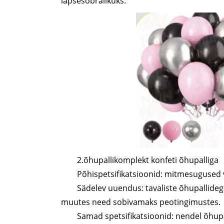
lapsesõbralikuks.
2.õhupallikomplekt konfeti õhupalliga
Põhispetsifikatsioonid: mitmesugused vä
Sädelev uuendus: tavaliste õhupallideg
muutes need sobivamaks peotingimustes.
Samad spetsifikatsioonid: nendel õhupal