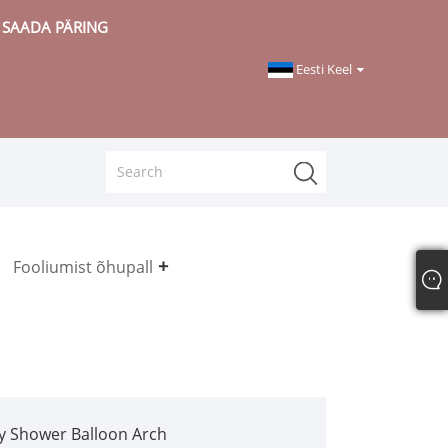
SAADA PÄRING
Eesti Keel
Fooliumist õhupall
y Shower Balloon Arch