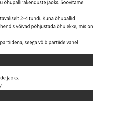
amiku õhupallirakenduste jaoks. Soovitame
tavaliselt 2–4 tundi. Kuna õhupallid
tihendis võivad põhjustada õhulekke, mis on
artiidena, seega võib partiide vahel
de jaoks.
W.