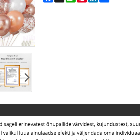
sageli erinevatest õhupallide värvidest, kujundustest, suur
al valikul luua ainulaadse efekti ja väljendada oma individua