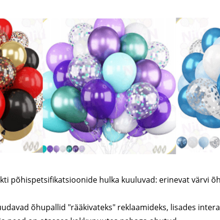
ti põhispetsifikatsioonide hulka kuuluvad: erinevat värvi õ
udavad õhupallid "rääkivateks" reklaamideks, lisades intera