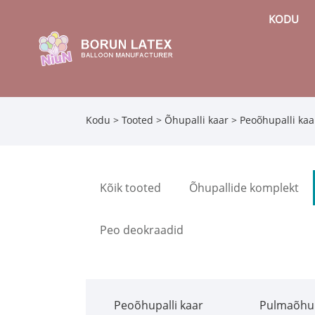
KODU
Kodu
>
Tooted
>
Õhupalli kaar
>
Peoõhupalli kaa
Kõik tooted
Õhupallide komplekt
Peo deokraadid
Peoõhupalli kaar
Pulmaõhup