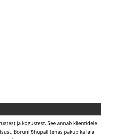
ustest ja kogustest. See annab klientidele
alsust. Boruni õhupallitehas pakub ka laia