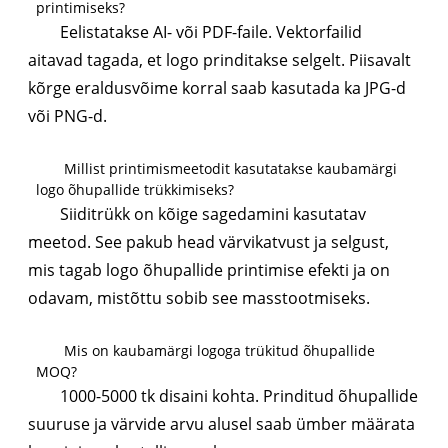
printimiseks?
Eelistatakse AI- või PDF-faile. Vektorfailid
aitavad tagada, et logo prinditakse selgelt. Piisavalt
kõrge eraldusvõime korral saab kasutada ka JPG-d
või PNG-d.
Millist printimismeetodit kasutatakse kaubamärgi
logo õhupallide trükkimiseks?
Siiditrükk on kõige sagedamini kasutatav
meetod. See pakub head värvikatvust ja selgust,
mis tagab logo õhupallide printimise efekti ja on
odavam, mistõttu sobib see masstootmiseks.
Mis on kaubamärgi logoga trükitud õhupallide
MOQ?
1000-5000 tk disaini kohta. Prinditud õhupallide
suuruse ja värvide arvu alusel saab ümber määrata