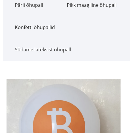
Pärli õhupall
Pikk maagiline õhupall
Konfetti õhupallid
Südame lateksist õhupall