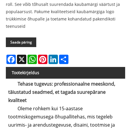
roll. See võib tõhusalt suurendada kaubamärgi väärtust ja
populaarsust. Pakume kvaliteetseid kaubamärgiga logo
trükkimise õhupalle ja toetame kohandatud pakendikoti
teenuseid
Saada päring
Facebook
X
WhatsApp
Pinterest
LinkedIn
Share
Tootekirjeldus
Tehase tugevus: professionaalne meeskond,
täiustatud seadmed, et tagada suurepärane
kvaliteet
Oleme rohkem kui 15-aastase
tootmiskogemusega õhupallitehas, mis tegeleb
uurimis- ja arendustegevuse, disaini, tootmise ja