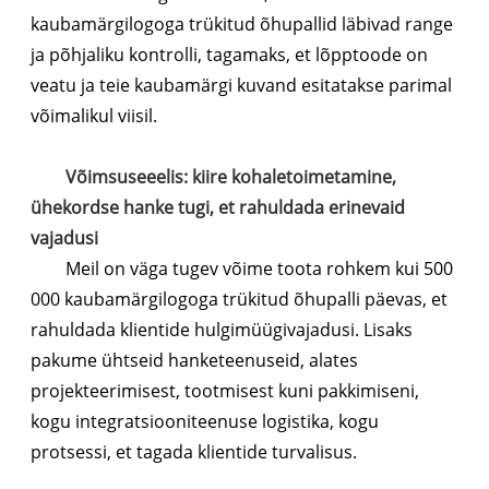
kaubamärgilogoga trükitud õhupallid läbivad range
ja põhjaliku kontrolli, tagamaks, et lõpptoode on
veatu ja teie kaubamärgi kuvand esitatakse parimal
võimalikul viisil.
Võimsuseeelis: kiire kohaletoimetamine,
ühekordse hanke tugi, et rahuldada erinevaid
vajadusi
Meil on väga tugev võime toota rohkem kui 500
000 kaubamärgilogoga trükitud õhupalli päevas, et
rahuldada klientide hulgimüügivajadusi. Lisaks
pakume ühtseid hanketeenuseid, alates
projekteerimisest, tootmisest kuni pakkimiseni,
kogu integratsiooniteenuse logistika, kogu
protsessi, et tagada klientide turvalisus.