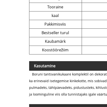
Tooraine
kaal
Pakkimisviis
Bestseller turul
Kaubamärk
Koostöörežiim
Kasutamine
B
oruni tants
vanikukaare komplektil on dekorat
ka erinevaid isetegemise kinkekotte, mis sobiv
pulmadeks, tähtpäevadeks, pidustusteks, kihlus
ja loominguline viis olla tunnistajaks igale väär