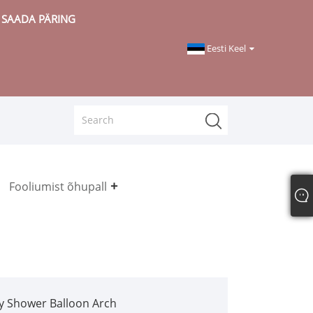
SAADA PÄRING
Eesti Keel
Fooliumist õhupall
y Shower Balloon Arch