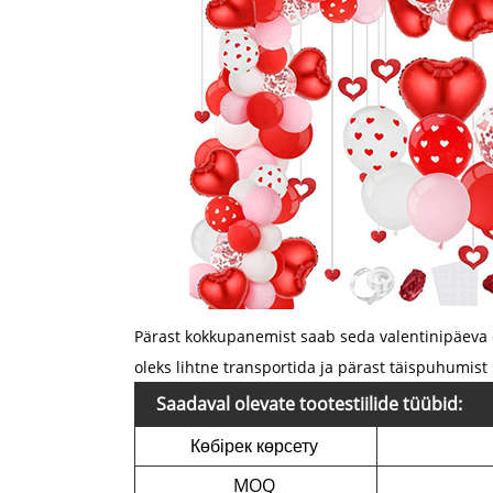
Pärast kokkupanemist saab seda valentinipäeva õ
oleks lihtne transportida ja pärast täispuhumis
Saadaval olevate tootestiilide tüübid:
Көбірек көрсету
MOQ