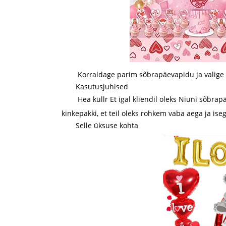
Korraldage parim sõbrapäevapidu ja valige 
Kasutusjuhised
Hea küll
r Et igal kliendil oleks Niuni sõbrap
kinkepakki, et teil oleks rohkem vaba aega ja i
Selle üksuse kohta