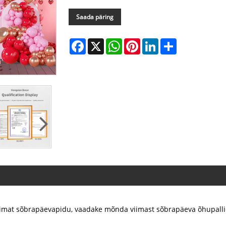
Saada päring
Facebook
X
WhatsApp
Pinterest
LinkedIn
Share
rimat sõbrapäevapidu, vaadake mõnda viimast sõbrapäeva õhupalli