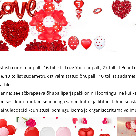
sfoolium õhupalli, 16-tollist l Love You õhupalli, 27-tollist Bear Foil
e, 10-tollist südametrükist valmistatud õhupalli, 10-tollist südametr
a kile.
panna: see sõbrapäeva õhupallipärjapakk on nii loominguline kui k
sest kuni riputamiseni on iga samm lihtne ja lihtne, tehnilisi osku
ua ainulaadseid kaunistusi loomingulisema ja organiseerituma välim