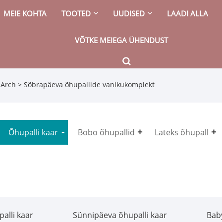
MEIE KOHTA
TOOTED
UUDISED
LAADI ALLA
VÕTKE MEIEGA ÜHENDUST
 Arch
> Sõbrapäeva õhupallide vanikukomplekt
Õhupalli kaar
Bobo õhupallid
Lateks õhupall
alli kaar
Sünnipäeva õhupalli kaar
Bab