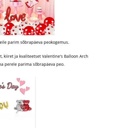
 teile parim sõbrapäeva peokogemus.
, kiiret ja kvaliteetset Valentine's Balloon Arch
 oma perele parima sõbrapäeva peo.