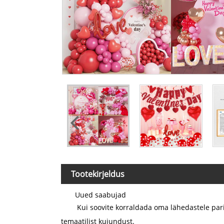
Tootekirjeldus
Uued saabujad
Kui soovite korraldada oma lähedastele pa
temaatilist kujundust.