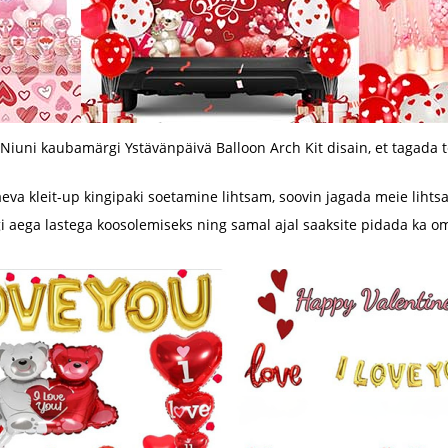
Niuni kaubamärgi Ystävänpäivä Balloon Arch Kit disain, et tagada
äeva kleit-up kingipaki soetamine lihtsam, soovin jagada meie lihtsat
segi aega lastega koosolemiseks ning samal ajal saaksite pidada ka