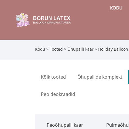
KODU
Kodu
>
Tooted
>
Õhupalli kaar
>
Holiday Balloon
Kõik tooted
Õhupallide komplekt
Peo deokraadid
Peoõhupalli kaar
Pulmaõhup