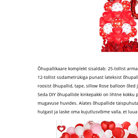
Õhupallikaare komplekt sisaldab: 25-tollist armastu
12-tollist südametrükiga punast lateksist õhupall
roosist õhupallid, tape, sillow Rose balloon õled j
Seda DIY õhupallide kinkepakki on lihtne kokku 
mugavuse huvides. Alates õhupallide täispuhutami
hulgast ja laske oma kujutlusvõime valla, et lu