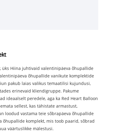
ekt
 üks Hiina juhtivaid valentinipäeva õhupallide
 valentinipäeva õhupallide vanikute komplektide
un pakub laias valikus temaatilisi kujundusi,
stades erinevaid kliendigruppe. Pakume
ad ideaalselt peredele, aga ka Red Heart Balloon
mata sellest, kas tähistate armastust,
Niun loodud vastama teie sõbrapäeva õhupallide
va õhupallide komplekt, mis toob paarid, sõbrad
luua väärtuslikke mälestusi.