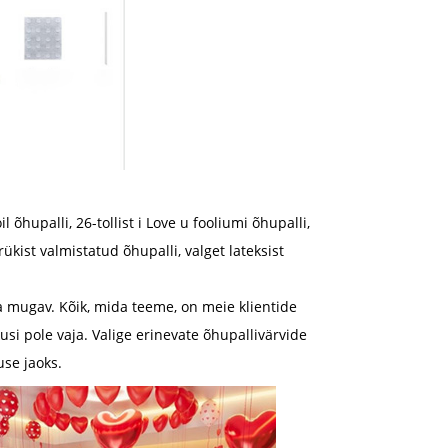
 õhupalli, 26-tollist i Love u fooliumi õhupalli,
ükist valmistatud õhupalli, valget lateksist
a mugav. Kõik, mida teeme, on meie klientide
si pole vaja. Valige erinevate õhupallivärvide
use jaoks.