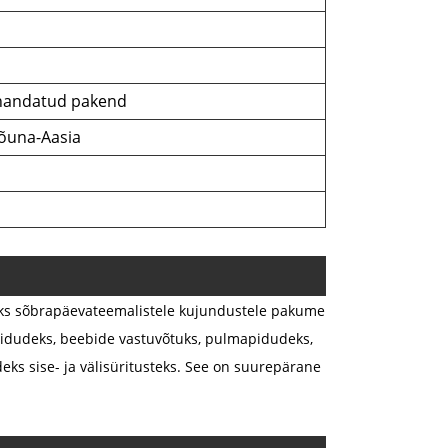
handatud pakend
Lõuna-Aasia
saks sõbrapäevateemalistele kujundustele pakume
pidudeks, beebide vastuvõtuks, pulmapidudeks,
ks sise- ja välisüritusteks. See on suurepärane