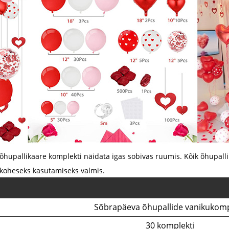
hupallikaare komplekti näidata igas sobivas ruumis. Kõik õhupall
t koheseks kasutamiseks valmis.
Sõbrapäeva õhupallide vanikukomp
30 komplekti