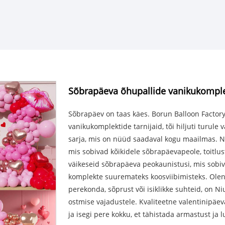
Sõbrapäeva õhupallide vanikukompl
Sõbrapäev on taas käes. Borun Balloon Factory,
vanikukomplektide tarnijaid, tõi hiljuti turule
sarja, mis on nüüd saadaval kogu maailmas. Ni
mis sobivad kõikidele sõbrapäevapeole, toitlu
väikeseid sõbrapäeva peokaunistusi, mis sobiv
komplekte suuremateks koosviibimisteks. Olene
perekonda, sõprust või isiklikke suhteid, on 
ostmise vajadustele. Kvaliteetne valentinipäe
ja isegi pere kokku, et tähistada armastust ja 