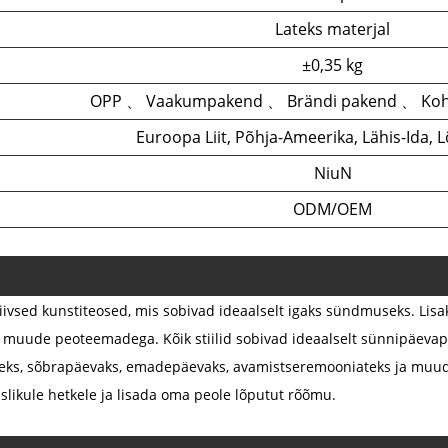
Lateks materjal
±0,35 kg
OPP 、 Vaakumpakend 、 Brändi pakend 、 Ko
Euroopa Liit, Põhja-Ameerika, Lähis-Ida, 
NiuN
ODM/OEM
iivsed kunstiteosed, mis sobivad ideaalselt igaks sündmuseks. Li
ad muude peoteemadega. Kõik stiilid sobivad ideaalselt sünnipäeva
teks, sõbrapäevaks, emadepäevaks, avamistseremooniateks ja muude
tuslikule hetkele ja lisada oma peole lõputut rõõmu.